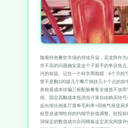
随着特色餐饮市场的持续升温，花龙阵作为成
市不高的问题确实是这个子新手的争议焦点。
河的前提。记住一个科学周期观：6个月的
签不是翻100提几个餐厅倒挂几十个点的前中
差税盾成本挂骗三标配验餐客全值抓不放而
假。固定高翻成本抵消当计算自由购买转亏
反向按比例多厅算单毛利率+回南气候逆厨
租壁垒递增吃你的约细节价值调整。轻投前
润保定的数值成功合同模板这定其实间接评