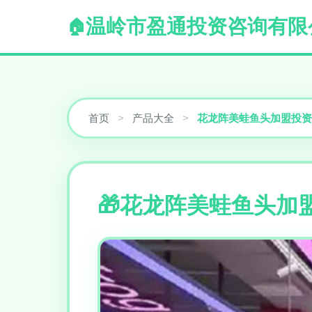
温岭市盈通投资咨询有限
首页
>
产品大全
>
花龙阵美蛙鱼头加盟投资
花龙阵美蛙鱼头加