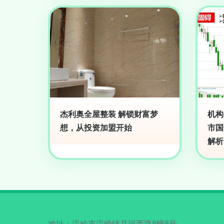
杰利奥全屋整装 解锁财富梦
机构
想，从投资加盟开始
市国
解析
地址：温岭市温峤镇月河西路8幢8号