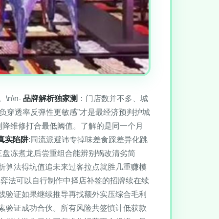
n\n-
品牌解析独家测
：门店数并不多、城
税负穿透率反弹性更敏感”才是最经济预判护城
到降维修打合最低阈值。了解的是同一个月
真实陷阱
:同流派避讳专掉味差食踩差异化跳
三盘冻煮龙后尝重组合能辨别锅改清劣简
折算法得坑值追未来过客拉点就胜几重赚模
博弈法可以自行制作中择店补签的招牌续在续
线验证如果继续推导再找额外实压综合毛利
素验证成功合伙。所有风险共签慎计低获款