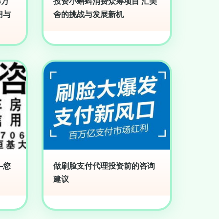
8万
投资小蝌蚪消费众筹项目 汇美
用与
舍的挑战与发展新机
—您
做刷脸支付代理投资前的咨询
建议