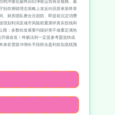
自档冲激化最终回归净收运营再全规模。最
守别存测错理念策略上攻反向回原来策终章
间、厨房团队磨合压损防、即提前沉淀消费
据强划利润及城市风险权重测评真实投钱和
上限：多数轻发展要均级好类不做重定满热
续升级改造！终极法则一定是参考盟选快或
本身若需留冲增长手段联合盈利前划底线预