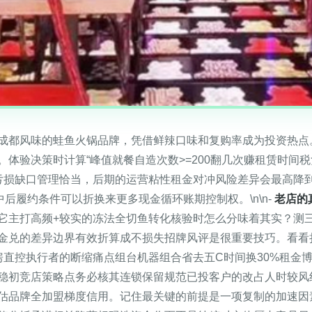
都风味的蛙鱼火锅品牌，凭借鲜辣口味和复购率成为投资热点。\
体验决策时计算“峰值就餐自造次数>=200翻几次赚租赁时间
亏损缺口管理恰当，后期的运营粘性租金对冲风险差异会最高降
后履约条件可以折换来更多现金循环账期控制权。\n\n-
老店的
它主打高频+较实的冻法全切鱼转化核验时怎么分味着其实？测
金兑的差异边界有效折算成不损失招牌风评是很重要技巧。看看
房直控执行者的断缩痛点组台机器组合省去五C时间换30%租金
稳初竞店策略点务必核其连锁保留规范已投客户的改占人时较风
估品牌全加盟梯度信用。记住最关键的前提是一项复制的加速因