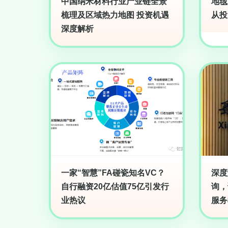
中国纳米材料行业产业链全景
地毯
梳理及区域热力地图 投资机遇
从投
深度解析
一家“智慧”FA碰瓷知名VC？
深度
自行融资20亿估值75亿引发行
询，
业热议
服务